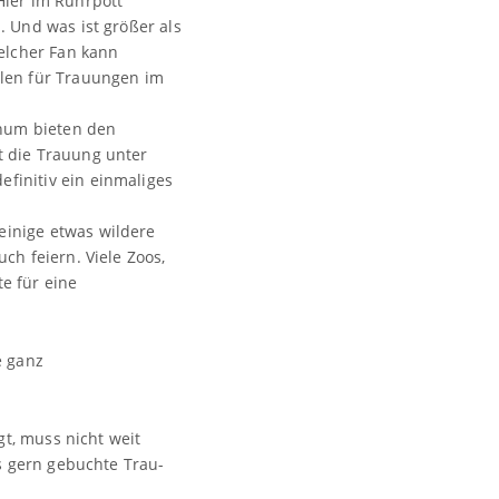
Hier im Ruhrpott
. Und was ist größer als
welcher Fan kann
llen für Trauungen im
chum bieten den
t die Trauung unter
finitiv ein einmaliges
einige etwas wildere
ch feiern. Viele Zoos,
e für eine
e ganz
t, muss nicht weit
s gern gebuchte Trau-