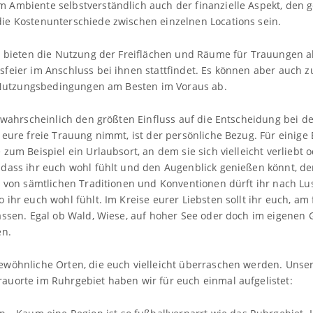
 Ambiente selbstverständlich auch der finanzielle Aspekt, den 
ie Kostenunterschiede zwischen einzelnen Locations sein.
s bieten die Nutzung der Freiflächen und Räume für Trauungen als
feier im Anschluss bei ihnen stattfindet. Es können aber auch z
ie Nutzungsbedingungen am Besten im Voraus ab.
r wahrscheinlich den größten Einfluss auf die Entscheidung bei d
 eure freie Trauung nimmt, ist der persönliche Bezug. Für einige 
zum Beispiel ein Urlaubsort, an dem sie sich vielleicht verliebt 
 dass ihr euch wohl fühlt und den Augenblick genießen könnt, d
i von sämtlichen Traditionen und Konventionen dürft ihr nach L
 ihr euch wohl fühlt. Im Kreise eurer Liebsten sollt ihr euch, am
assen. Egal ob Wald, Wiese, auf hoher See oder doch im eigenen 
en.
ewöhnliche Orten, die euch vielleicht überraschen werden. Unser
auorte im Ruhrgebiet haben wir für euch einmal aufgelistet: