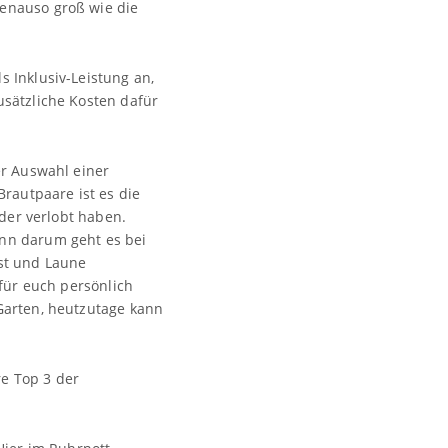
genauso groß wie die
 Inklusiv-Leistung an,
usätzliche Kosten dafür
er Auswahl einer
Brautpaare ist es die
oder verlobt haben.
enn darum geht es bei
ust und Laune
 für euch persönlich
Garten, heutzutage kann
e Top 3 der