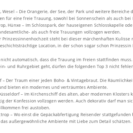
t, Wesel – Die Orangerie, der See, der Park und weitere Bereiche 
en für eine freie Trauung, sowohl bei Sonnenschein als auch bei
rop, Hünxe – Im Schlosspark, der hauseigenen Schlosskapelle ode
ndesamtliche- als auch freie Trauungen vollzogen werden.
r Prinzessinnenhochzeit steht bei dieser märchenhaften Kulisse 
geschichtsträchtige Location, in der schon sogar schon Prinzessi
 nicht automatisch, dass die Trauung im Freien stattfinden mus
in- und Ruhrgebiet geht, dürfen die folgenden Top 3 nicht fehlen
f – Der Traum einer jeden Boho- & Vintagebraut. Die Räumlichkei
 und bieten ein modernes und verträumtes Ambiente.
 Düsseldorf – Im Kirchenschiff des alten, aber modernen Klosters
g der Konfession vollzogen werden. Auch dekorativ darf man sic
ollkommen frei austoben.
trop – Wo einst die Gepäckabfertigung Reisender stattgefunden
e das außergewöhnliche Ambiente mit Liebe zum Detail schätzen.