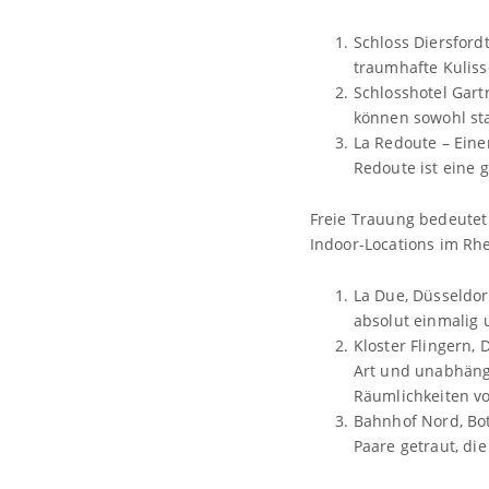
Schloss Diersford
traumhafte Kuliss
Schlosshotel Gart
können sowohl sta
La Redoute – Eine
Redoute ist eine 
Freie Trauung bedeutet
Indoor-Locations im Rhe
La Due, Düsseldor
absolut einmalig
Kloster Flingern,
Art und unabhängi
Räumlichkeiten v
Bahnhof Nord, Bot
Paare getraut, di