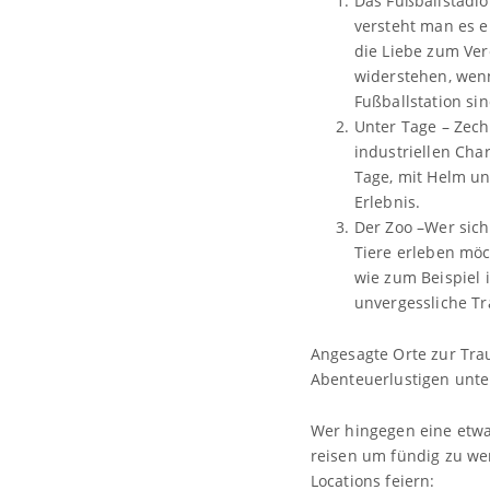
Das Fußballstadio
versteht man es e
die Liebe zum Ver
widerstehen, wenn
Fußballstation si
Unter Tage – Zec
industriellen Cha
Tage, mit Helm un
Erlebnis.
Der Zoo –Wer sich
Tiere erleben möch
wie zum Beispiel 
unvergessliche T
Angesagte Orte zur Tra
Abenteuerlustigen unte
Wer hingegen eine etwas
reisen um fündig zu we
Locations feiern: