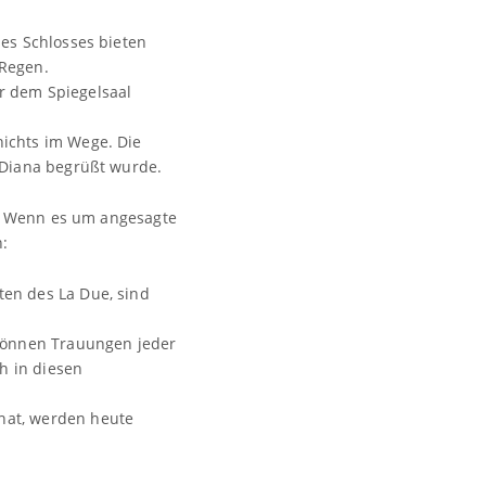
des Schlosses bieten
 Regen.
r dem Spiegelsaal
nichts im Wege. Die
n Diana begrüßt wurde.
s. Wenn es um angesagte
:
ten des La Due, sind
 können Trauungen jeder
h in diesen
 hat, werden heute