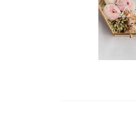
Trauredner k
entdeckt, w
Zeremonie b
könnt
Plant h
eure Trau