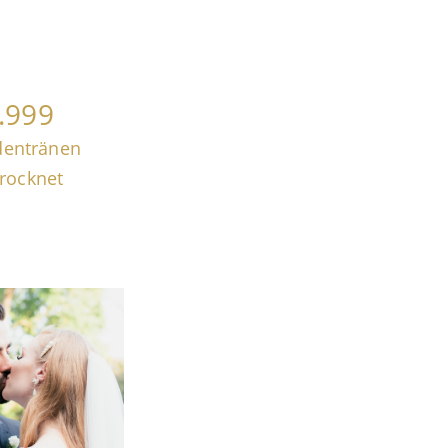
.999
dentränen
rocknet
CHTE
BLICKE
ch inspirieren
deckt Bilder,