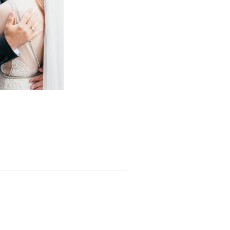
ente und
rungen von
en Paaren.
olt euch
spiration