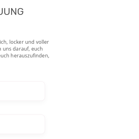
AUUNG
ch, locker und voller
n uns darauf, euch
euch herauszufinden,