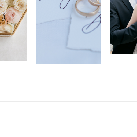
ennen und
Mom
Trauung abläuft und
er eure
Erfah
welche Möglichkeiten es
egleiten
unser
gibt, eure Zeremonie zu
e.
gestalten.
H
In
ier
Hier erfahrt
ung
ihr mehr