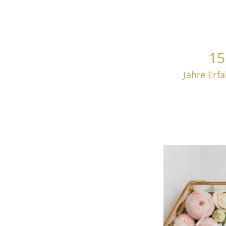
15
Jahre Erf
TRAU
ER FI
Lernt un
Trauredneri