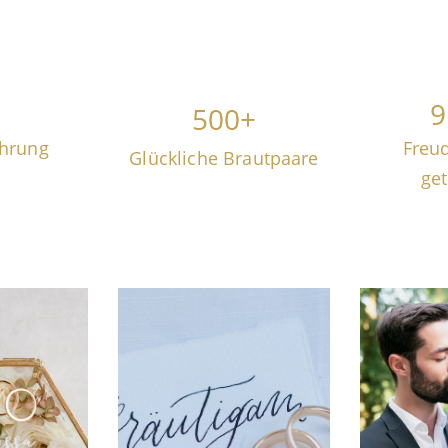
9
500
+
ahrung
Freu
Glückliche Brautpaare
get
REDN
FREIE
E
NDEN
TRAUUNG
EIN
ERKLÄRT
sere
Lasst eu
nnen und
und ent
Erfahrt, wie eine freie